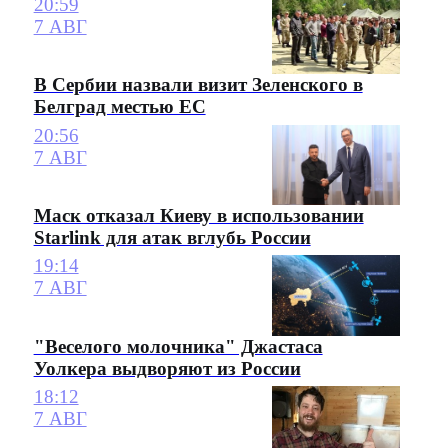
20:59
7 АВГ
В Сербии назвали визит Зеленского в
Белград местью ЕС
20:56
7 АВГ
Маск отказал Киеву в использовании
Starlink для атак вглубь России
19:14
7 АВГ
"Веселого молочника" Джастаса
Уолкера выдворяют из России
18:12
7 АВГ