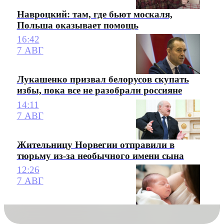
Навроцкий: там, где бьют москаля,
Польша оказывает помощь
16:42
7 АВГ
Лукашенко призвал белорусов скупать
избы, пока все не разобрали россияне
14:11
7 АВГ
Жительницу Норвегии отправили в
тюрьму из-за необычного имени сына
12:26
7 АВГ