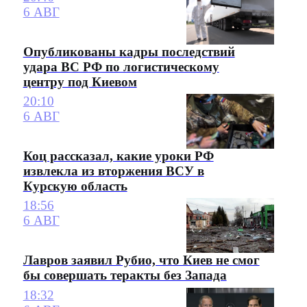
6 АВГ
Опубликованы кадры последствий
удара ВС РФ по логистическому
центру под Киевом
20:10
6 АВГ
Коц рассказал, какие уроки РФ
извлекла из вторжения ВСУ в
Курскую область
18:56
6 АВГ
Лавров заявил Рубио, что Киев не смог
бы совершать теракты без Запада
18:32