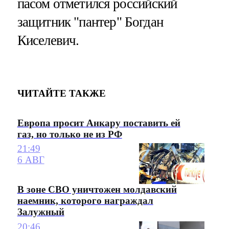
пасом отметился российский
защитник "пантер" Богдан
Киселевич.
ЧИТАЙТЕ ТАКЖЕ
Европа просит Анкару поставить ей
газ, но только не из РФ
21:49
6 АВГ
В зоне СВО уничтожен молдавский
наемник, которого награждал
Залужный
20:46