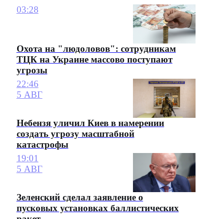
03:28
Охота на "людоловов": сотрудникам
ТЦК на Украине массово поступают
угрозы
22:46
5 АВГ
Небензя уличил Киев в намерении
создать угрозу масштабной
катастрофы
19:01
5 АВГ
Зеленский сделал заявление о
пусковых установках баллистических
ракет