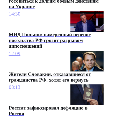
готовиться к долгим боевым действиям
на Украине
14:30
МИД Польши: намеренный перенос
посольства РФ грозит разрывом
дипотношений
12:09
Жители Словакии, отказавшиеся от
гражданства РФ, хотят его вернуть
08:13
Росстат зафиксировал дефляцию в
России