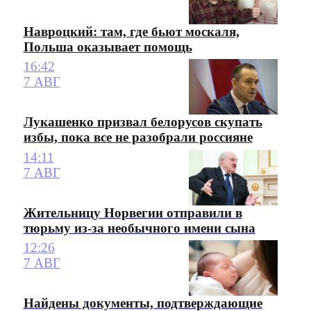
Навроцкий: там, где бьют москаля,
Польша оказывает помощь
16:42
7 АВГ
Лукашенко призвал белорусов скупать
избы, пока все не разобрали россияне
14:11
7 АВГ
Жительницу Норвегии отправили в
тюрьму из-за необычного имени сына
12:26
7 АВГ
Найдены документы, подтверждающие