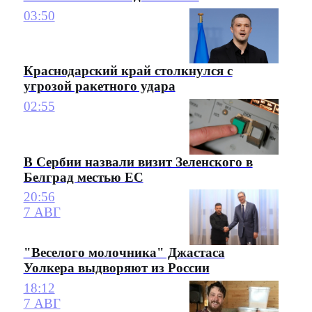
03:50
Краснодарский край столкнулся с
угрозой ракетного удара
02:55
В Сербии назвали визит Зеленского в
Белград местью ЕС
20:56
7 АВГ
"Веселого молочника" Джастаса
Уолкера выдворяют из России
18:12
7 АВГ