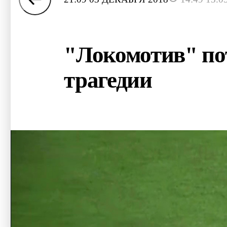
"Локомотив" пот
трагедии