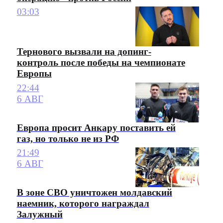
03:03
Тернового вызвали на допинг-
контроль после победы на чемпионате
Европы
22:44
6 АВГ
Европа просит Анкару поставить ей
газ, но только не из РФ
21:49
6 АВГ
В зоне СВО уничтожен молдавский
наемник, которого награждал
Залужный