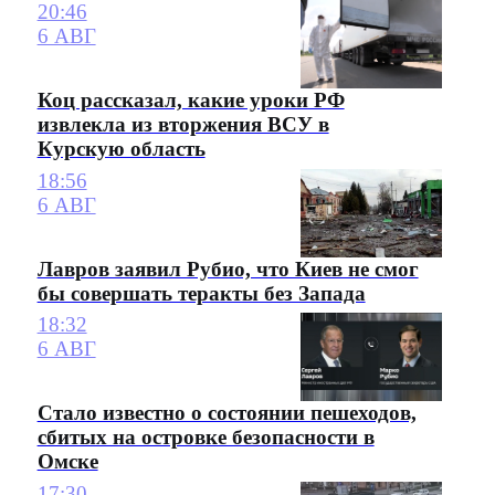
20:46
6 АВГ
Коц рассказал, какие уроки РФ
извлекла из вторжения ВСУ в
Курскую область
18:56
6 АВГ
Лавров заявил Рубио, что Киев не смог
бы совершать теракты без Запада
18:32
6 АВГ
Стало известно о состоянии пешеходов,
сбитых на островке безопасности в
Омске
17:30