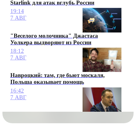
Starlink для атак вглубь России
19:14
7 АВГ
"Веселого молочника" Джастаса
Уолкера выдворяют из России
18:12
7 АВГ
Навроцкий: там, где бьют москаля,
Польша оказывает помощь
16:42
7 АВГ