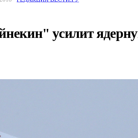
йнекин" усилит ядерну