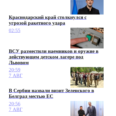
Краснодарский край столкнулся с
угрозой ракетного удара
02:55
ВСУ разместили наемников и оружие в
действующем детском лагере под
Львовом
20:59
7 АВГ
В Сербии назвали визит Зеленского в
Белград местью ЕС
20:56
7 АВГ