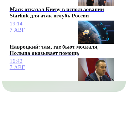
Маск отказал Киеву в использовании
Starlink для атак вглубь России
19:14
7 АВГ
Навроцкий: там, где бьют москаля,
Польша оказывает помощь
16:42
7 АВГ