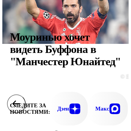
Моуринью хочет
видеть Буффона в
"Манчестер Юнайтед"
© E
СЛЕДИТЕ ЗА
Дзен
Макс
НОВОСТЯМИ: