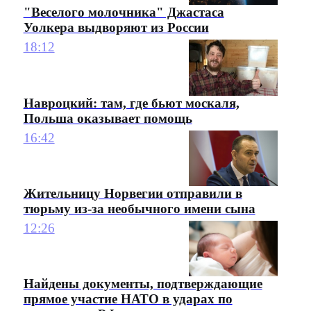
"Веселого молочника" Джастаса
Уолкера выдворяют из России
18:12
Навроцкий: там, где бьют москаля,
Польша оказывает помощь
16:42
Жительницу Норвегии отправили в
тюрьму из-за необычного имени сына
12:26
Найдены документы, подтверждающие
прямое участие НАТО в ударах по