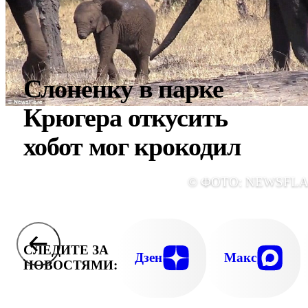
Слоненку в парке
Крюгера откусить
хобот мог крокодил
© ФОТО: NEWSFL
СЛЕДИТЕ ЗА
Дзен
Макс
НОВОСТЯМИ: