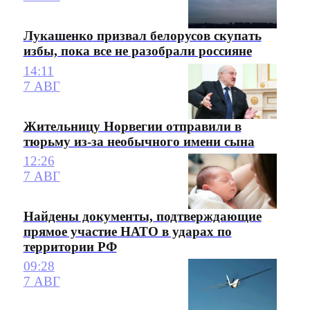
Лукашенко призвал белорусов скупать
избы, пока все не разобрали россияне
14:11
7 АВГ
Жительницу Норвегии отправили в
тюрьму из-за необычного имени сына
12:26
7 АВГ
Найдены документы, подтверждающие
прямое участие НАТО в ударах по
территории РФ
09:28
7 АВГ