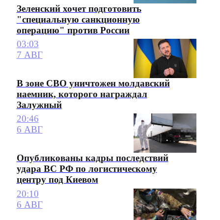
Зеленский хочет подготовить
"специальную санкционную
операцию" против России
03:03
7 АВГ
В зоне СВО уничтожен молдавский
наемник, которого награждал
Залужный
20:46
6 АВГ
Опубликованы кадры последствий
удара ВС РФ по логистическому
центру под Киевом
20:10
6 АВГ