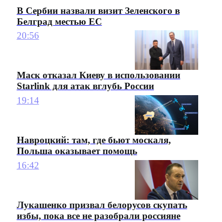
В Сербии назвали визит Зеленского в
Белград местью ЕС
20:56
Маск отказал Киеву в использовании
Starlink для атак вглубь России
19:14
Навроцкий: там, где бьют москаля,
Польша оказывает помощь
16:42
Лукашенко призвал белорусов скупать
избы, пока все не разобрали россияне