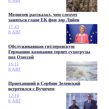
8 АВГ
Медведев рассказал, чем следует
заняться главе ЕК фон дер Ляйен
17:43
8 АВГ
Обслуживавшая гитлеровскую
Германию компания теряет сухогрузы
под Одессой
16:11
8 АВГ
Приехавший в Сербию Зеленский
встретился с Вучичем
12:10
8 АВГ