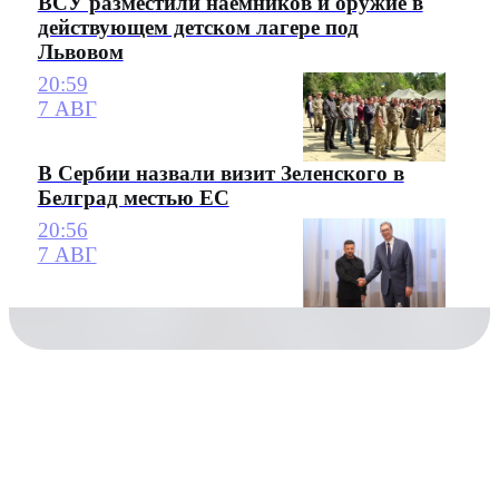
ВСУ разместили наемников и оружие в
действующем детском лагере под
Львовом
20:59
7 АВГ
В Сербии назвали визит Зеленского в
Белград местью ЕС
20:56
7 АВГ