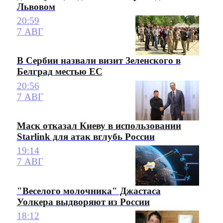
Львовом
20:59
7 АВГ
В Сербии назвали визит Зеленского в
Белград местью ЕС
20:56
7 АВГ
Маск отказал Киеву в использовании
Starlink для атак вглубь России
19:14
7 АВГ
"Веселого молочника" Джастаса
Уолкера выдворяют из России
18:12