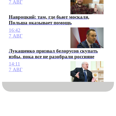
7 АВГ
Навроцкий: там, где бьют москаля,
Польша оказывает помощь
16:42
7 АВГ
Лукашенко призвал белорусов скупать
избы, пока все не разобрали россияне
14:11
7 АВГ