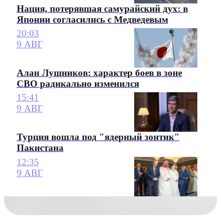
Нация, потерявшая самурайский дух: в
Японии согласились с Медведевым
20:03
9 АВГ
Алан Лушников: характер боев в зоне
СВО радикально изменился
15:41
9 АВГ
Турция вошла под "ядерный зонтик"
Пакистана
12:35
9 АВГ