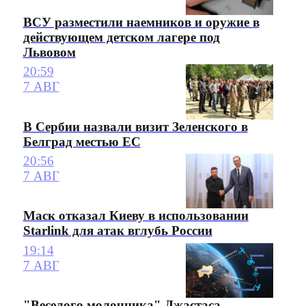
ВСУ разместили наемников и оружие в
действующем детском лагере под
Львовом
20:59
7 АВГ
В Сербии назвали визит Зеленского в
Белград местью ЕС
20:56
7 АВГ
Маск отказал Киеву в использовании
Starlink для атак вглубь России
19:14
7 АВГ
"Веселого молочника" Джастаса