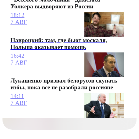
Уолкера выдворяют из России
18:12
7 АВГ
Навроцкий: там, где бьют москаля,
Польша оказывает помощь
16:42
7 АВГ
Лукашенко призвал белорусов скупать
избы, пока все не разобрали россияне
14:11
7 АВГ