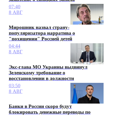
07:40
8 АВГ
Мирошник назвал страну-
популяризатора нарратива о
"похищении" Россией детей
04:44
8 АВГ
Экс-глава МО Украины выдвинул
Зеленскому требование о
восстановлении в должности
03:50
8 АВГ
Банки в России скоро будут
блокировать денежные переводы по