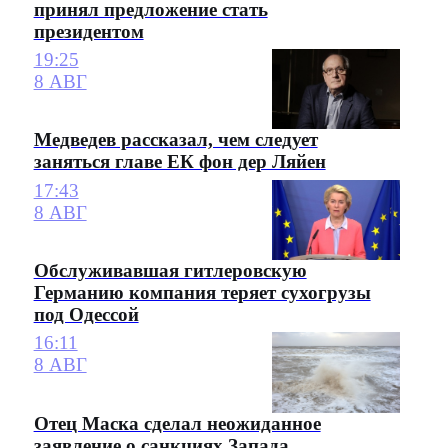
принял предложение стать
президентом
19:25
8 АВГ
Медведев рассказал, чем следует
заняться главе ЕК фон дер Ляйен
17:43
8 АВГ
Обслуживавшая гитлеровскую
Германию компания теряет сухогрузы
под Одессой
16:11
8 АВГ
Отец Маска сделал неожиданное
заявление о санкциях Запада