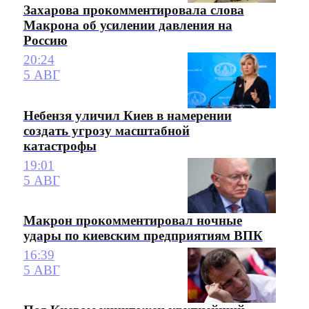
Захарова прокомментировала слова
Макрона об усилении давления на
Россию
20:24
5 АВГ
Небензя уличил Киев в намерении
создать угрозу масштабной
катастрофы
19:01
5 АВГ
Макрон прокомментировал ночные
удары по киевским предприятиям ВПК
16:39
5 АВГ