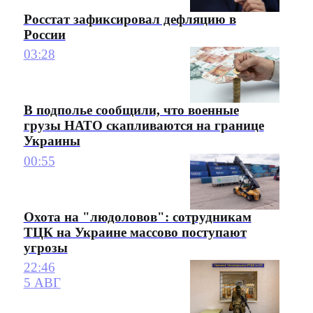
Росстат зафиксировал дефляцию в
России
03:28
В подполье сообщили, что военные
грузы НАТО скапливаются на границе
Украины
00:55
Охота на "людоловов": сотрудникам
ТЦК на Украине массово поступают
угрозы
22:46
5 АВГ