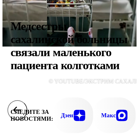
Медсестры
сахалинской больницы
связали маленького
пациента колготками
© YOUTUBE/ЭКСТРИМ САХАЛ
СЛЕДИТЕ ЗА
Дзен
Макс
НОВОСТЯМИ: