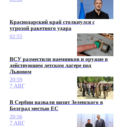
Краснодарский край столкнулся с
угрозой ракетного удара
02:55
ВСУ разместили наемников и оружие в
действующем детском лагере под
Львовом
20:59
7 АВГ
В Сербии назвали визит Зеленского в
Белград местью ЕС
20:56
7 АВГ