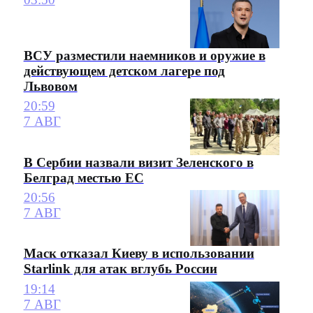
ВСУ разместили наемников и оружие в
действующем детском лагере под
Львовом
20:59
7 АВГ
В Сербии назвали визит Зеленского в
Белград местью ЕС
20:56
7 АВГ
Маск отказал Киеву в использовании
Starlink для атак вглубь России
19:14
7 АВГ