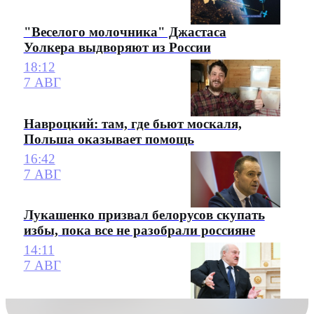
"Веселого молочника" Джастаса
Уолкера выдворяют из России
18:12
7 АВГ
Навроцкий: там, где бьют москаля,
Польша оказывает помощь
16:42
7 АВГ
Лукашенко призвал белорусов скупать
избы, пока все не разобрали россияне
14:11
7 АВГ