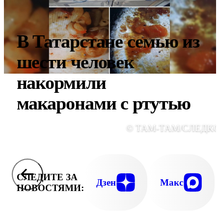
В Татарстане семью из
шести человек
накормили
макаронами с ртутью
© ТАМ-ТАМ/СЛЕДК
СЛЕДИТЕ ЗА
Дзен
Макс
НОВОСТЯМИ: