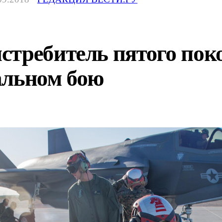
стребитель пятого пок
альном бою