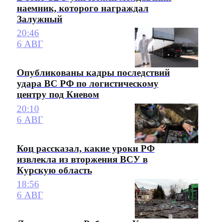
наемник, которого награждал
Залужный
20:46
6 АВГ
Опубликованы кадры последствий
удара ВС РФ по логистическому
центру под Киевом
20:10
6 АВГ
Коц рассказал, какие уроки РФ
извлекла из вторжения ВСУ в
Курскую область
18:56
6 АВГ