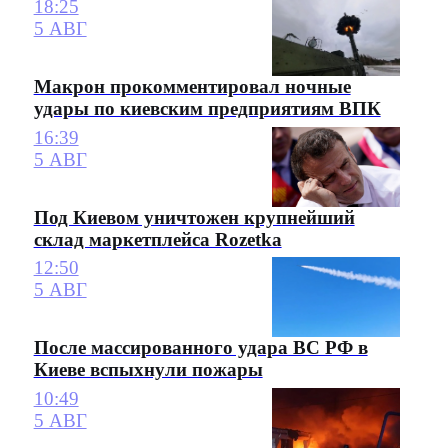
18:25
5 АВГ
Макрон прокомментировал ночные
удары по киевским предприятиям ВПК
16:39
5 АВГ
Под Киевом уничтожен крупнейший
склад маркетплейса Rozetka
12:50
5 АВГ
После массированного удара ВС РФ в
Киеве вспыхнули пожары
10:49
5 АВГ