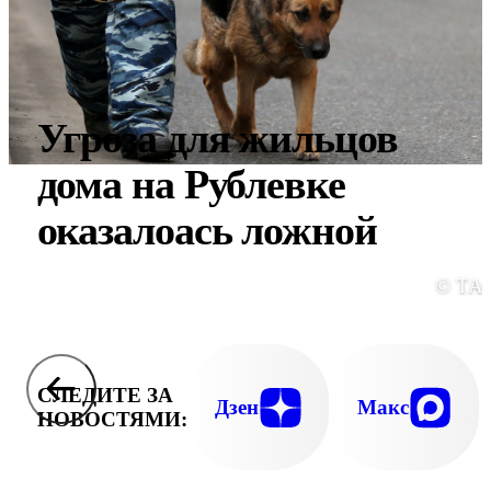
Угроза для жильцов
дома на Рублевке
оказалоась ложной
© ТА
СЛЕДИТЕ ЗА
Дзен
Макс
НОВОСТЯМИ: