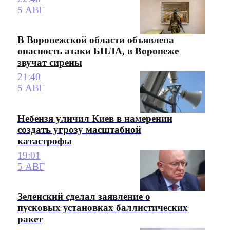
5 АВГ
В Воронежской области объявлена
опасность атаки БПЛА, в Воронеже
звучат сирены
21:40
5 АВГ
Небензя уличил Киев в намерении
создать угрозу масштабной
катастрофы
19:01
5 АВГ
Зеленский сделал заявление о
пусковых установках баллистических
ракет