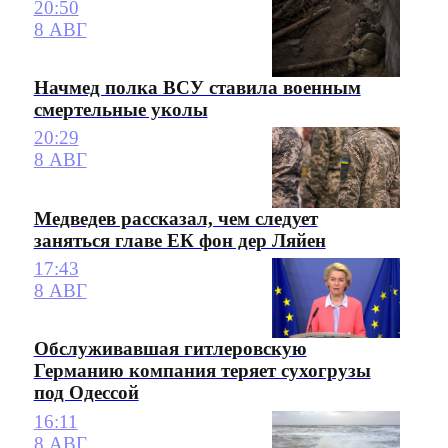
20:50
8 АВГ
Начмед полка ВСУ ставила военным
смертельные уколы
20:29
8 АВГ
Медведев рассказал, чем следует
заняться главе ЕК фон дер Ляйен
17:43
8 АВГ
Обслуживавшая гитлеровскую
Германию компания теряет сухогрузы
под Одессой
16:11
8 АВГ