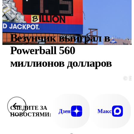
Везунчик выиграл в
Powerball 560
миллионов долларов
© E
СЛЕДИТЕ ЗА
Дзен
Макс
НОВОСТЯМИ: