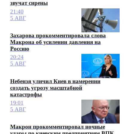
звучат сирены
21:40
5 АВГ
Захарова прокомментировала слова
Макрона об усилении давления на
Россию
20:24
5 АВГ
Небензя уличил Киев в намерении
создать угрозу масштабной
катастрофы
19:01
5 АВГ
Макрон прокомментировал ночные
удары по киевским предприятиям ВПК