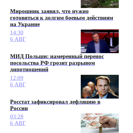
Мирошник заявил, что нужно
готовиться к долгим боевым действиям
на Украине
14:30
6 АВГ
МИД Польши: намеренный перенос
посольства РФ грозит разрывом
дипотношений
12:09
6 АВГ
Росстат зафиксировал дефляцию в
России
03:28
6 АВГ