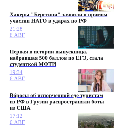
Хакеры "Берегини" заявили о прямом
участии НАТО в ударах по РФ
21:28
6 АВГ
Первая в истории выпускница,
набравшая 500 баллов по ЕГЭ, стала
студенткой МФТИ
19:34
6 АВГ
Вбросы об испорченной еде туристам
из РФ в Грузии распространяли боты
из США
17:12
6 АВГ