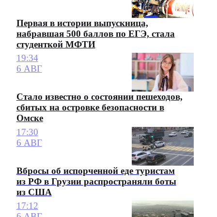
Первая в истории выпускница,
набравшая 500 баллов по ЕГЭ, стала
студенткой МФТИ
19:34
6 АВГ
Стало известно о состоянии пешеходов,
сбитых на островке безопасности в
Омске
17:30
6 АВГ
Вбросы об испорченной еде туристам
из РФ в Грузии распространяли боты
из США
17:12
6 АВГ