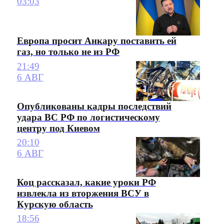
03:03
Европа просит Анкару поставить ей
газ, но только не из РФ
21:49
6 АВГ
Опубликованы кадры последствий
удара ВС РФ по логистическому
центру под Киевом
20:10
6 АВГ
Коц рассказал, какие уроки РФ
извлекла из вторжения ВСУ в
Курскую область
18:56