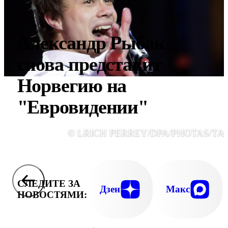
Александр Рыбак
снова представит
Норвегию на
"Евровидении"
© LRICH PERREY/DPA/PHOTAS/ТА
СЛЕДИТЕ ЗА
Дзен
Макс
НОВОСТЯМИ: