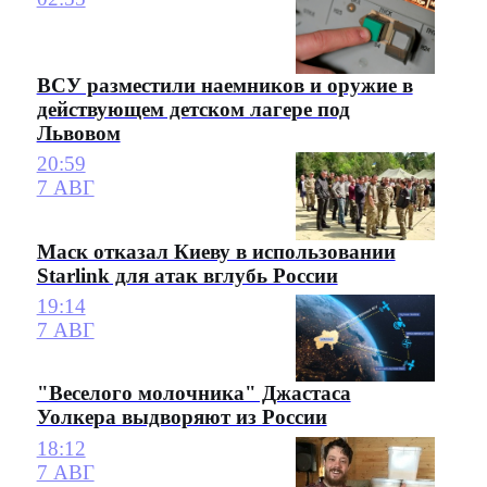
ВСУ разместили наемников и оружие в
действующем детском лагере под
Львовом
20:59
7 АВГ
Маск отказал Киеву в использовании
Starlink для атак вглубь России
19:14
7 АВГ
"Веселого молочника" Джастаса
Уолкера выдворяют из России
18:12
7 АВГ