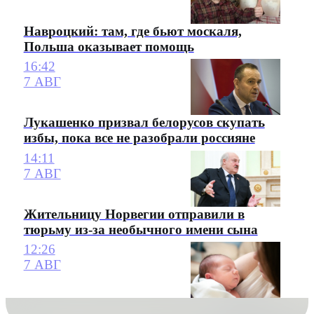
Навроцкий: там, где бьют москаля,
Польша оказывает помощь
16:42
7 АВГ
Лукашенко призвал белорусов скупать
избы, пока все не разобрали россияне
14:11
7 АВГ
Жительницу Норвегии отправили в
тюрьму из-за необычного имени сына
12:26
7 АВГ