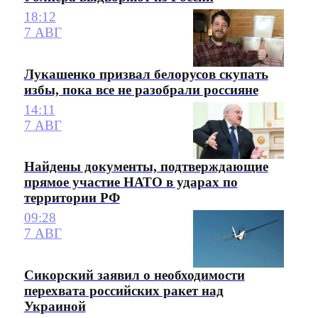
18:12
7 АВГ
Лукашенко призвал белорусов скупать
избы, пока все не разобрали россияне
14:11
7 АВГ
Найдены документы, подтверждающие
прямое участие НАТО в ударах по
территории РФ
09:28
7 АВГ
Сикорский заявил о необходимости
перехвата российских ракет над
Украиной