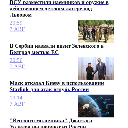
ВСУ разместили наемников и оружие в
действующем детском лагере под
Львовом
20:59
7 АВГ
В Сербии назвали визит Зеленского в
Белград местью ЕС
20:56
7 АВГ
Маск отказал Киеву в использовании
Starlink для атак вглубь России
19:14
7 АВГ
"Веселого молочника" Джастаса
Уолкера выдворяют из России