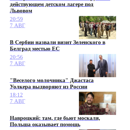
действующем детском лагере под
Львовом
20:59
7 АВГ
В Сербии назвали визит Зеленского в
Белград местью ЕС
20:56
7 АВГ
"Веселого молочника" Джастаса
Уолкера выдворяют из России
18:12
7 АВГ
Навроцкий: там, где бьют москаля,
Польша оказывает помощь