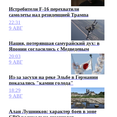
Истребители F-16 перехватили
самолеты над резиденцией Трампа
22:31
9 АВГ
Нация, потерявшая самурайский дух: в
Японии согласились с Медведевым
20:03
9 АВГ
Из-за засухи на реке Эльбе в Германии
показались "камни голода"
18:29
9 АВГ
Алан Лушников: характер боев в зоне