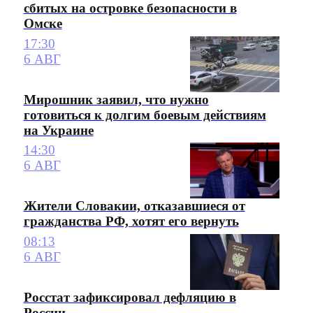
сбитых на островке безопасности в
Омске
17:30
6 АВГ
Мирошник заявил, что нужно
готовиться к долгим боевым действиям
на Украине
14:30
6 АВГ
Жители Словакии, отказавшиеся от
гражданства РФ, хотят его вернуть
08:13
6 АВГ
Росстат зафиксировал дефляцию в
России