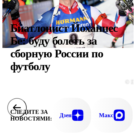
Биатлонист Йоханнес
Бе: буду болеть за
сборную России по
футболу
© E
СЛЕДИТЕ ЗА
Дзен
Макс
НОВОСТЯМИ: