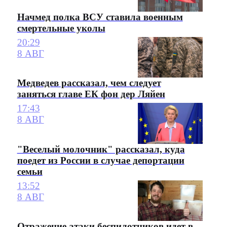
Начмед полка ВСУ ставила военным
смертельные уколы
20:29
8 АВГ
Медведев рассказал, чем следует
заняться главе ЕК фон дер Ляйен
17:43
8 АВГ
"Веселый молочник" рассказал, куда
поедет из России в случае депортации
семьи
13:52
8 АВГ
Отражение атаки беспилотников идет в