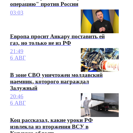
операцию" против России
03:03
Европа просит Анкару поставить ей
газ, но только не из РФ
21:49
6 АВГ
В зоне СВО уничтожен молдавский
наемник, которого награждал
Залужный
20:46
6 АВГ
Коц рассказал, какие уроки РФ
извлекла из вторжения ВСУ в