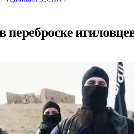
 переброске игиловцев