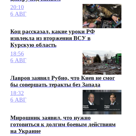
20:10
6 АВГ
Коц рассказал, какие уроки РФ
извлекла из вторжения ВСУ в
Курскую область
18:56
6 АВГ
Лавров заявил Рубио, что Киев не смог
бы совершать теракты без Запада
18:32
6 АВГ
Мирошник заявил, что нужно
готовиться к долгим боевым действиям
на Украине