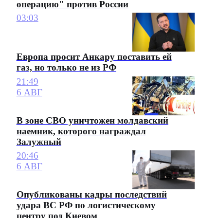
операцию" против России
03:03
Европа просит Анкару поставить ей
газ, но только не из РФ
21:49
6 АВГ
В зоне СВО уничтожен молдавский
наемник, которого награждал
Залужный
20:46
6 АВГ
Опубликованы кадры последствий
удара ВС РФ по логистическому
центру под Киевом