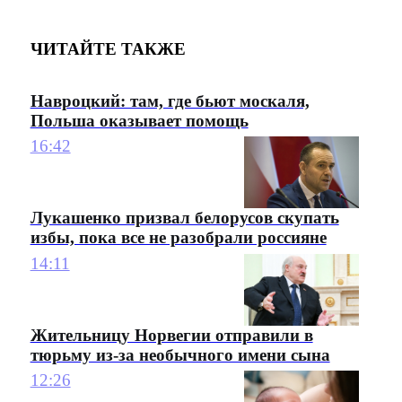
ЧИТАЙТЕ ТАКЖЕ
Навроцкий: там, где бьют москаля,
Польша оказывает помощь
16:42
Лукашенко призвал белорусов скупать
избы, пока все не разобрали россияне
14:11
Жительницу Норвегии отправили в
тюрьму из-за необычного имени сына
12:26