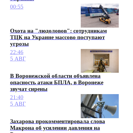
00:55
Охота на "людоловов": сотрудникам
ТЦК на Украине массово поступают
угрозы
22:46
5 АВГ
В Воронежской области объявлена
опасность атаки БПЛА, в Воронеже
звучат сирены
21:40
5 АВГ
Захарова прокомментировала слова
Макрона об усилении давления на