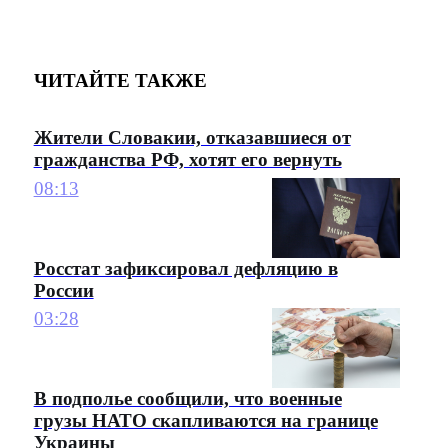
ЧИТАЙТЕ ТАКЖЕ
Жители Словакии, отказавшиеся от
гражданства РФ, хотят его вернуть
08:13
Росстат зафиксировал дефляцию в
России
03:28
В подполье сообщили, что военные
грузы НАТО скапливаются на границе
Украины