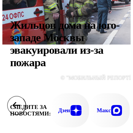
Жильцов дома на юго-
западе Москвы
эвакуировали из-за
пожара
© "МОБИЛЬНЫЙ РЕПОРТЁ
СЛЕДИТЕ ЗА
Дзен
Макс
НОВОСТЯМИ: