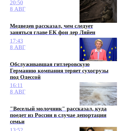
20:50
8 АВГ
Медведев рассказал, чем следует
заняться главе ЕК фон дер Ляйен
17:43
8 АВГ
Обслуживавшая гитлеровскую
Германию компания теряет сухогрузы
под Одессой
16:11
8 АВГ
"Веселый молочник" рассказал, куда
поедет из России в случае депортации
семьи
13:52