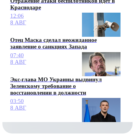
Отражение атаки беспилотников идет в
Краснодаре
12:06
8 АВГ
Отец Маска сделал неожиданное
заявление о санкциях Запада
07:40
8 АВГ
Экс-глава МО Украины выдвинул
Зеленскому требование о
восстановлении в должности
03:50
8 АВГ