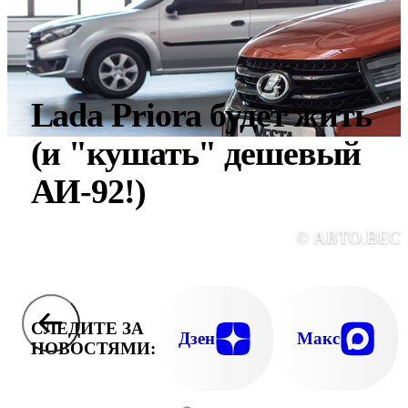
Lada Priora будет жить
(и "кушать" дешевый
АИ-92!)
© АВТО.ВЕС
СЛЕДИТЕ ЗА
Дзен
Макс
НОВОСТЯМИ: