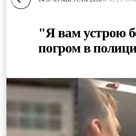
"Я вам устрою б
погром в полици