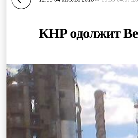
КНР одолжит Ве