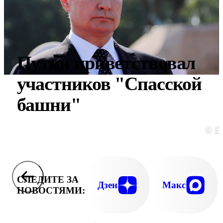
Путин приветствовал
участников "Спасской
башни"
© E
СЛЕДИТЕ ЗА
Дзен
Макс
НОВОСТЯМИ: