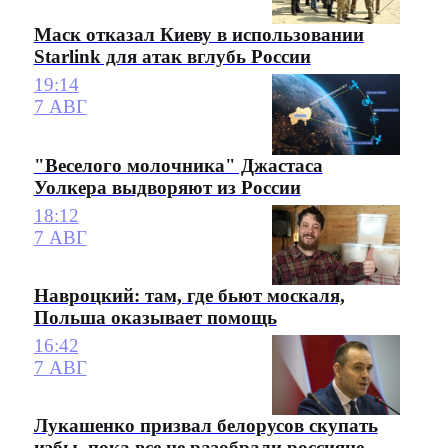
Маск отказал Киеву в использовании
Starlink для атак вглубь России
19:14
7 АВГ
"Веселого молочника" Джастаса
Уолкера выдворяют из России
18:12
7 АВГ
Навроцкий: там, где бьют москаля,
Польша оказывает помощь
16:42
7 АВГ
Лукашенко призвал белорусов скупать
избы, пока все не разобрали россияне