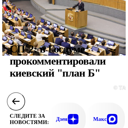
СП-2: в Госдуме
прокомментировали
киевский "план Б"
© ТА
СЛЕДИТЕ ЗА
Дзен
Макс
НОВОСТЯМИ: