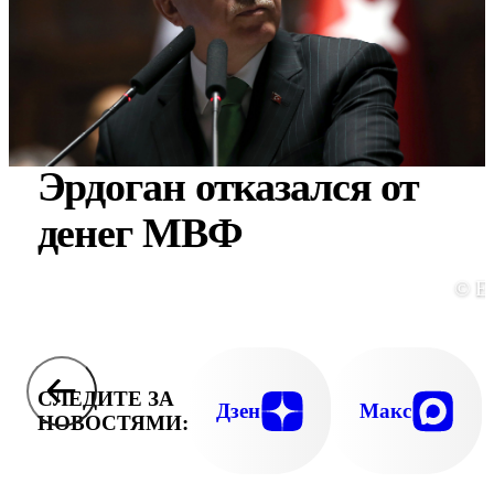
Эрдоган отказался от
денег МВФ
© E
СЛЕДИТЕ ЗА
Дзен
Макс
НОВОСТЯМИ: