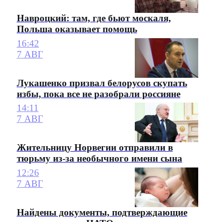
Навроцкий: там, где бьют москаля,
Польша оказывает помощь
16:42
7 АВГ
Лукашенко призвал белорусов скупать
избы, пока все не разобрали россияне
14:11
7 АВГ
Жительницу Норвегии отправили в
тюрьму из-за необычного имени сына
12:26
7 АВГ
Найдены документы, подтверждающие