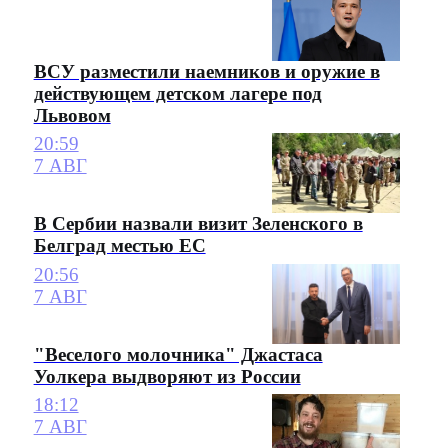
ВСУ разместили наемников и оружие в
действующем детском лагере под
Львовом
20:59
7 АВГ
В Сербии назвали визит Зеленского в
Белград местью ЕС
20:56
7 АВГ
"Веселого молочника" Джастаса
Уолкера выдворяют из России
18:12
7 АВГ